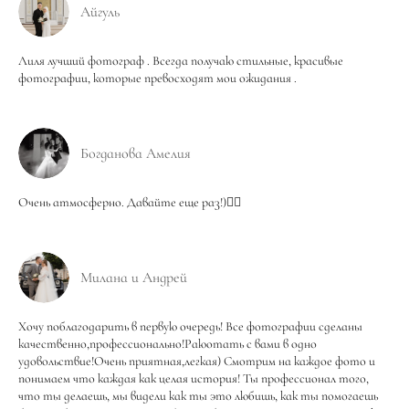
Айгуль
Лиля лучший фотограф . Всегда получаю стильные, красивые
фотографии, которые превосходят мои ожидания .
Богданова Амелия
Очень атмосферно. Давайте еще раз!)❤️‍🔥
Милана и Андрей
Хочу поблагодарить в первую очередь! Все фотографии сделаны
качественно,профессионально!Раюотать с вами в одно
удовольствие!Очень приятная,легкая) Смотрим на каждое фото и
понимаем что каждая как целая история! Ты профессионал того,
что ты делаешь, мы видели как ты это любишь, как ты помогаешь