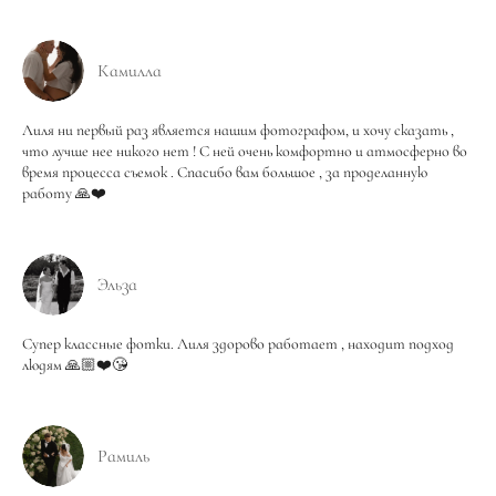
Камилла
Лиля ни первый раз является нашим фотографом, и хочу сказать ,
что лучше нее никого нет ! С ней очень комфортно и атмосферно во
время процесса съемок . Спасибо вам большое , за проделанную
работу 🙏❤️
Эльза
Супер классные фотки. Лиля здорово работает , находит подход
людям 🙏🏼❤️😘
Рамиль