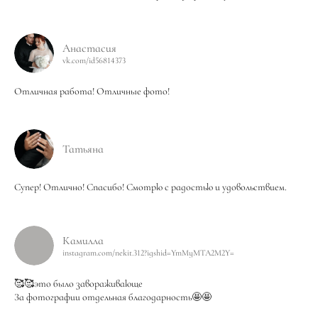
Анастасия
vk.com/id56814373
Отличная работа! Отличные фото!
Татьяна
Супер! Отлично! Спасибо! Смотрю с радостью и удовольствием.
Камилла
instagram.com/nekit.312?igshid=YmMyMTA2M2Y=
🥰🥰это было завораживающе
За фотографии отдельная благодарность🤩🤩