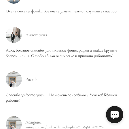
Очень классны фотки Все очень замечательно получилась спасибо
Анастасия
Лиля, большое спасибо за отличные фотография и такие крутые
воспоминания! С тобой было очень легко и приятно работать!
Радик
Спасибо за фотографии. Нам очень понравилось. Успехов в вашей
работе!
Ландыш
instagram.com/g.a.l.i.u.l.l.i.n.a_l?igshid=YmMyMTA2M2Y=