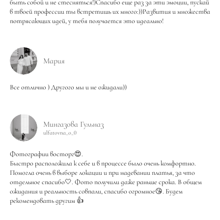
быть собой и не стесняться!)Спасибо еще раз за эти эмоции, пускай
в твоей профессии ты встретишь их много:))Развития и множества
потрясающих идей, у тебя получается это идеально!
Мария
Все отлично ) Другого мы и не ожидали))
Мингазова Гульназ
ulfatovna_o_0
Фотографии восторг😍.
Быстро расположила к себе и в процессе было очень комфортно.
Помогла очень в выборе локации и при надевании платья, за что
отдельное спасибо🤍. Фото получили даже раньше срока. В общем
ожидания и реальность совпали, спасибо огромное😘. Будем
рекомендовать другим 👍