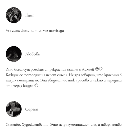
Ilnur
Vse zamechatelno,men vse nravitsya
Любовь
Это была супер легкая и прекрасная съемка с Лилией 🥹🤍
Каждая ее фотография несет смысл. Не зря говорят, что красота в
глазах смотрящего. Она увидела нас так красиво и нежно и передала
это через кадры 🥹
Сергей
Спасибо. Художественно. Это не документалистика, а творчество