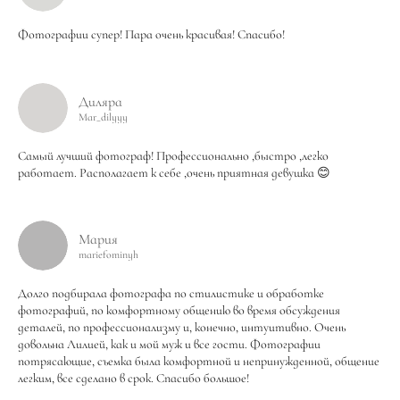
Фотографии супер! Пара очень красивая! Спасибо!
Диляра
Mar_dilyyy
Самый лучший фотограф! Профессионально ,быстро ,легко
работает. Располагает к себе ,очень приятная девушка 😊
Мария
mariefominyh
Долго подбирала фотографа по стилистике и обработке
фотографий, по комфортному общению во время обсуждения
деталей, по профессионализму и, конечно, интуитивно. Очень
довольна Лилией, как и мой муж и все гости. Фотографии
потрясающие, съемка была комфортной и непринужденной, общение
легким, все сделано в срок. Спасибо большое!