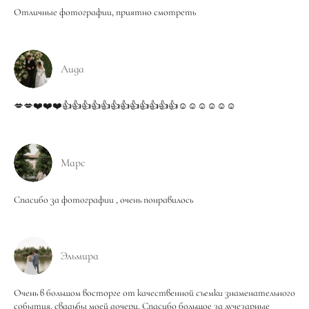
Отличные фотографии, приятно смотреть
Аида
💋💋❤️❤️❤️👍👍👍👍👍👍👍👍👍👍👍👍☺️☺️☺️☺️☺️☺️
Марс
Спасибо за фотографии , очень понравилось
Эльмира
Очень в большом восторге от качественной съемки знаменательного
события, свадьбы моей дочери. Спасибо большое за лучезарные