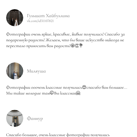
Гульшат Хайбуллина
vk.com/id31107821
Фотографии очень яркие, красивые, живые получились! Спасибо за
подаренную радость! Желаем, что бы ваше искусство никогда не
перестало приносить вам радость!🤩👏💐
Миляуша
Фотографии ооочень классные получились😍спасибо вам большое...
Мы такие молодые там🤭Вы классная🤗
Фаннур
Спасибо большое, очень классные фотографии получились