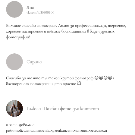
Яна
vk.com/id30300600
Большое спасибо фотографу Лилии за профессионализм, терпение,
хорошее настроение и тёплые воспоминания в виде чудесных
фотографий!
Сирина
Спасибо за то что ты такой крутой фотограф 😍😍😍😍я
восторге от фотографии ,это просто 💥
Гилюса Шахбан фото для контент
я очень довольна
работойгшеншангагенкалдгенкипгенплшнгпамлгеалнгелн