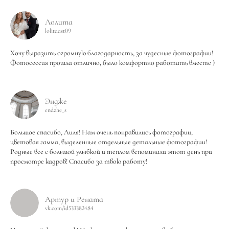
Лолита
lolitaast09
Хочу выразить огромную благодарность, за чудесные фотографии!
Фотосессия прошла отлично, было комфортно работать вместе )
Эндже
endzhe_s
Большое спасибо, Лиля! Нам очень понравились фотографии,
цветовая гамма, выделенные отдельные детальные фотографии!
Родные все с большой улыбкой и теплом вспоминали этот день при
просмотре кадров! Спасибо за твою работу!
Артур и Рената
vk.com/id533382484